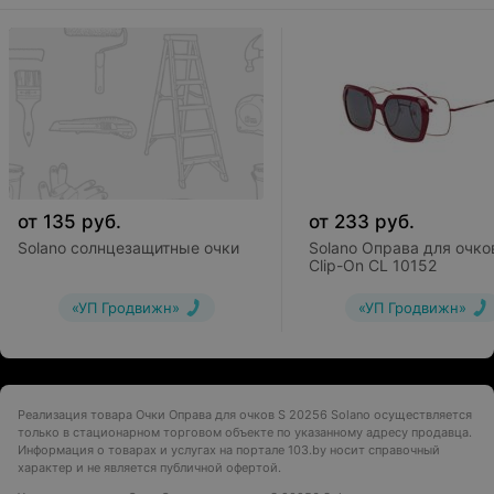
от
135
руб.
от
233
руб.
Solano солнцезащитные очки
Solano Оправа для очко
Clip-On CL 10152
«УП Гродвижн»
«УП Гродвижн»
Реализация товара Очки Оправа для очков S 20256 Solano осуществляется
только в стационарном торговом объекте по указанному адресу продавца.
Информация о товарах и услугах на портале 103.by носит справочный
характер и не является публичной офертой.