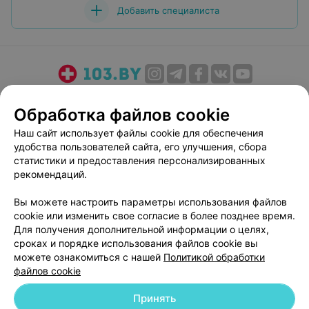
Добавить специалиста
О проекте
Новости проекта
Размещение рекламы
Обработка файлов cookie
Медицинский маркетинг
Публичный договор
Наш сайт использует файлы cookie для обеспечения
Пользовательское соглашение
Способы оплаты
удобства пользователей сайта, его улучшения, сбора
Вакансии
Партнеры
статистики и предоставления персонализированных
Написать руководителю 103.by
рекомендаций.
Написать в поддержку
Вы можете настроить параметры использования файлов
Персональные настройки cookie
cookie или изменить свое согласие в более позднее время.
Для получения дополнительной информации о целях,
Обработка персональных данных
сроках и порядке использования файлов cookie вы
можете ознакомиться с нашей
Политикой обработки
файлов cookie
Принять