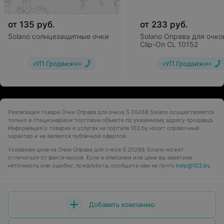
от
135
руб.
от
233
руб.
Solano солнцезащитные очки
Solano Оправа для очко
Clip-On CL 10152
«УП Гродвижн»
«УП Гродвижн»
Реализация товара Очки Оправа для очков S 20288 Solano осуществляется
только в стационарном торговом объекте по указанному адресу продавца.
Информация о товарах и услугах на портале 103.by носит справочный
характер и не является публичной офертой.
Указанная цена на Очки Оправа для очков S 20288 Solano может
отличаться от фактической. Если в описании или цене вы заметили
неточность или ошибку, пожалуйста, сообщите нам на почту
help@103.by
.
Добавить компанию