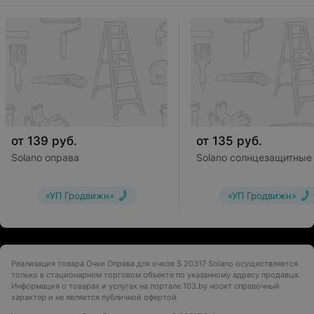
от
139
руб.
от
135
руб.
Solano оправа
Solano солнцезащитные
«УП Гродвижн»
«УП Гродвижн»
Реализация товара Очки Оправа для очков S 20317 Solano осуществляется
только в стационарном торговом объекте по указанному адресу продавца.
Информация о товарах и услугах на портале 103.by носит справочный
характер и не является публичной офертой.