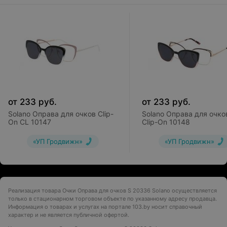
от
233
руб.
от
233
руб.
Solano Оправа для очков Clip-
Solano Оправа для очко
On CL 10147
Clip-On 10148
«УП Гродвижн»
«УП Гродвижн»
Реализация товара Очки Оправа для очков S 20336 Solano осуществляется
только в стационарном торговом объекте по указанному адресу продавца.
Информация о товарах и услугах на портале 103.by носит справочный
характер и не является публичной офертой.