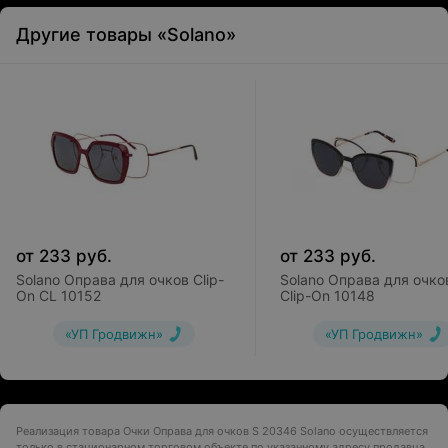
Другие товары «Solano»
от
233
руб.
от
233
руб.
Solano Оправа для очков Clip-
Solano Оправа для очко
On CL 10152
Clip-On 10148
«УП Гродвижн»
«УП Гродвижн»
Реализация товара Очки Оправа для очков S 20346 Solano осуществляется
только в стационарном торговом объекте по указанному адресу продавца.