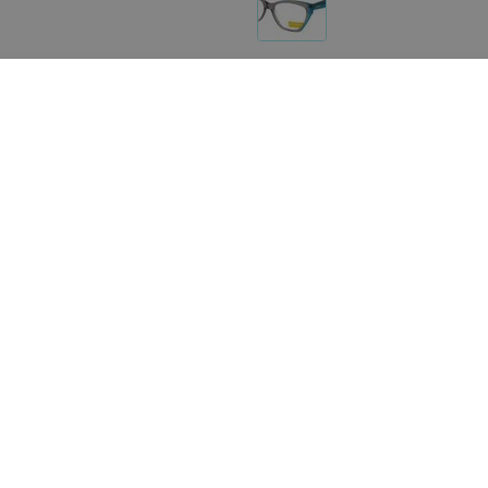
Другие товары «Solano»
от
233
руб.
от
233
руб.
Solano Оправа для очков Clip-On
Solano Оправа для очков
CL 10147
On 10148
«УП Гродвижн»
«УП Гродвижн»