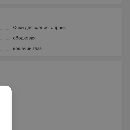
Очки для зрения, оправы
ободковая
кошачий глаз