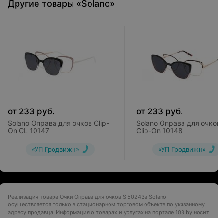
Другие товары «Solano»
от
233
руб.
от
233
руб.
Solano Оправа для очков Clip-
Solano Оправа для очко
On CL 10147
Clip-On 10148
«УП Гродвижн»
«УП Гродвижн»
Реализация товара Очки Оправа для очков S 50243a Solano
осуществляется только в стационарном торговом объекте по указанному
адресу продавца. Информация о товарах и услугах на портале 103.by носит