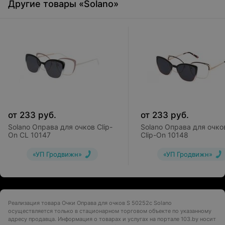
Другие товары «Solano»
от
233
руб.
от
233
руб.
Solano Оправа для очков Clip-
Solano Оправа для очко
On CL 10147
Clip-On 10148
«УП Гродвижн»
«УП Гродвижн»
Реализация товара Очки Оправа для очков S 50252c Solano
осуществляется только в стационарном торговом объекте по указанному
адресу продавца. Информация о товарах и услугах на портале 103.by носит