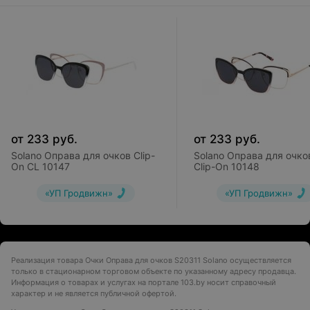
от
233
руб.
от
233
руб.
Solano Оправа для очков Clip-
Solano Оправа для очко
On CL 10147
Clip-On 10148
«УП Гродвижн»
«УП Гродвижн»
Реализация товара Очки Оправа для очков S20311 Solano осуществляется
только в стационарном торговом объекте по указанному адресу продавца.
Информация о товарах и услугах на портале 103.by носит справочный
характер и не является публичной офертой.