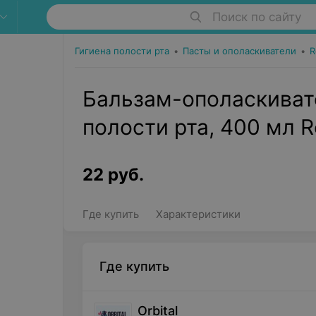
Поиск по сайту
Гигиена полости рта
•
Пасты и ополаскиватели
•
R
Бальзам-ополаскиват
полости рта, 400 мл R
22
руб.
Где купить
Характеристики
Где купить
Orbital