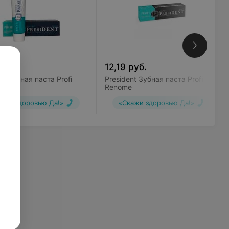
руб.
12,19
руб.
nt Зубная паста Profi
President Зубная паста Profi
ve
Renome
ажи здоровью Да!»
«Скажи здоровью Да!»