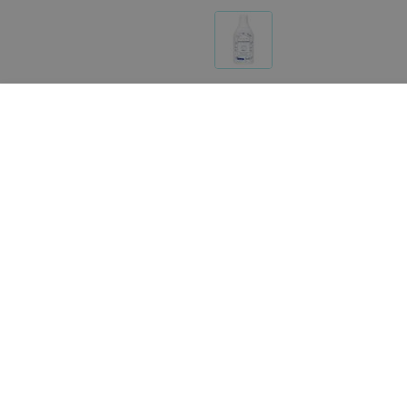
Другие товары «Orbital»
22
руб.
17
руб.
Revyline Бальзам-
Theramed Зубная паста 
ополаскиватель для полости рта
Weiss, 100 мл
прополис, 400 мл
«Orbital»
«Orbital»