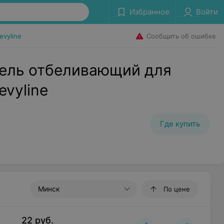
Избранное
Войти
Сообщить об ошибке
evyline
ель отбеливающий для
evyline
Где купить
Минск
По цене
22
руб.