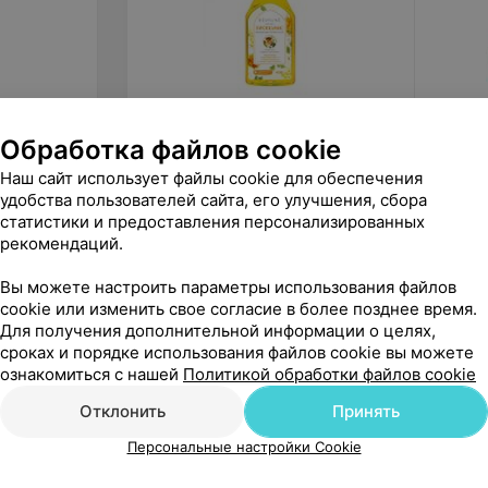
22
руб.
12,19
Обработка файлов cookie
Revyline Бальзам-
Preside
Наш сайт использует файлы cookie для обеспечения
ополаскиватель для полости рта
Sensiti
удобства пользователей сайта, его улучшения, сбора
прополис, 400 мл
«Orbital»
«Ск
статистики и предоставления персонализированных
рекомендаций.
Вы можете настроить параметры использования файлов
cookie или изменить свое согласие в более позднее время.
Для получения дополнительной информации о целях,
сроках и порядке использования файлов cookie вы можете
ознакомиться с нашей
Политикой обработки файлов cookie
Отклонить
Принять
Персональные настройки Cookie