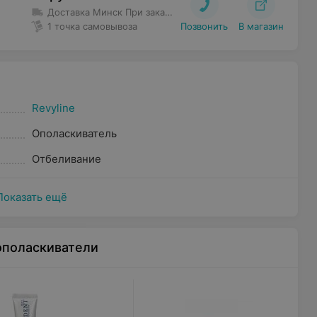
Доставка Минск
При заказе до 80 руб. доставка 5 руб.
Бес
1 точка самовывоза
Позвонить
В магазин
Revyline
Ополаскиватель
Отбеливание
Показать ещё
ополаскиватели