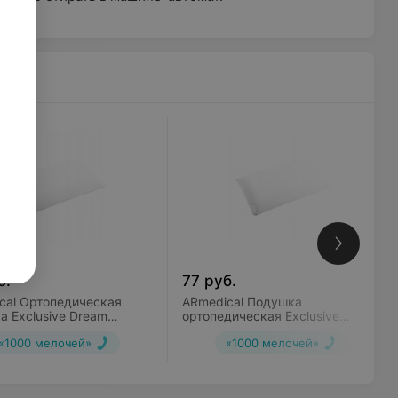
б.
77
руб.
cal Ортопедическая
ARmedical Подушка
а Exclusive Dream
ортопедическая Exclusive
к
Dream Классик
«1000 мелочей»
«1000 мелочей»