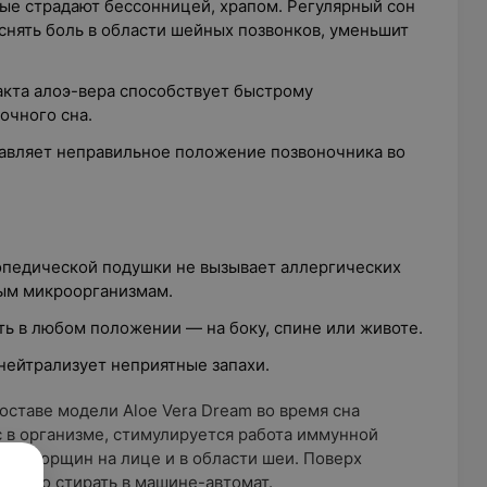
ые страдают бессонницей, храпом. Регулярный сон
нять боль в области шейных позвонков, уменьшит
акта алоэ-вера способствует быстрому
очного сна.
авляет неправильное положение позвоночника во
опедической подушки не вызывает аллергических
ным микроорганизмам.
ть в любом положении — на боку, спине или животе.
нейтрализует неприятные запахи.
оставе модели Aloe Vera Dream во время сна
 в организме, стимулируется работа иммунной
ния морщин на лице и в области шеи. Поверх
можно стирать в машине-автомат.