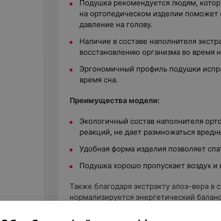
Подушка рекомендуется людям, котор
на ортопедическом изделии поможет с
давление на голову.
Наличие в составе наполнителя экстр
восстановлению организма во время н
Эргономичный профиль подушки испр
время сна.
Преимущества модели:
Экологичный состав наполнителя орт
реакций, не дает размножаться вред
Удобная форма изделия позволяет спа
Подушка хорошо пропускает воздух и 
Также благодаря экстракту алоэ-вера в с
нормализируется энергетический баланс
системы, замедляется процесс образова
подушки надет съемный чехол, который 