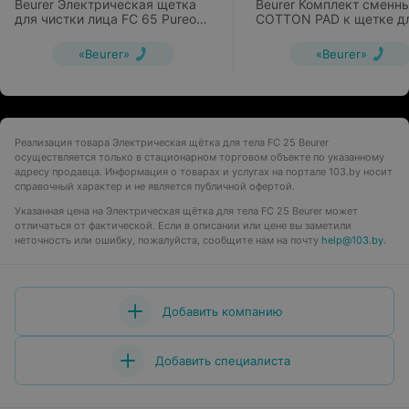
Beurer Электрическая щетка
Beurer Комплект сменн
для чистки лица FC 65 Pureo
COTTON PAD к щетке д
Deep Clear
лица FC 95
«Beurer»
«Beurer»
Реализация товара Электрическая щётка для тела FC 25 Beurer
осуществляется только в стационарном торговом объекте по указанному
адресу продавца. Информация о товарах и услугах на портале 103.by носит
справочный характер и не является публичной офертой.
Указанная цена на Электрическая щётка для тела FC 25 Beurer может
отличаться от фактической. Если в описании или цене вы заметили
неточность или ошибку, пожалуйста, сообщите нам на почту
help@103.by
.
Добавить компанию
Добавить специалиста