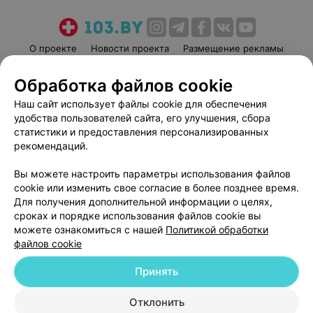
О проекте
Новости проекта
Размещение рекламы
Медицинский маркетинг
Публичный договор
Обработка файлов cookie
Пользовательское соглашение
Способы оплаты
Наш сайт использует файлы cookie для обеспечения
Вакансии
Партнеры
удобства пользователей сайта, его улучшения, сбора
Написать руководителю 103.by
статистики и предоставления персонализированных
рекомендаций.
Написать в поддержку
Персональные настройки cookie
Вы можете настроить параметры использования файлов
Обработка персональных данных
cookie или изменить свое согласие в более позднее время.
Для получения дополнительной информации о целях,
сроках и порядке использования файлов cookie вы
можете ознакомиться с нашей
Политикой обработки
файлов cookie
Принять
© 2026 ООО «Артокс Лаб», УНП 191700409
| 220012, Республика Беларусь,
г. Минск, улица Толбухина, 2, пом. 16 | help@103.by
Отклонить