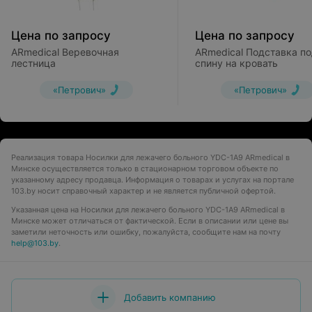
Цена по запросу
Цена по запросу
ARmedical Веревочная
ARmedical Подставка п
лестница
спину на кровать
«Петрович»
«Петрович»
Реализация товара Носилки для лежачего больного YDC-1A9 ARmedical в
Минске осуществляется только в стационарном торговом объекте по
указанному адресу продавца. Информация о товарах и услугах на портале
103.by носит справочный характер и не является публичной офертой.
Указанная цена на Носилки для лежачего больного YDC-1A9 ARmedical в
Минске может отличаться от фактической. Если в описании или цене вы
заметили неточность или ошибку, пожалуйста, сообщите нам на почту
help@103.by
.
Добавить компанию