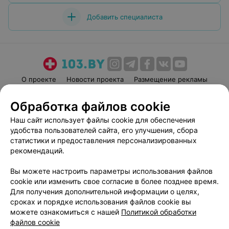
Добавить специалиста
О проекте
Новости проекта
Размещение рекламы
Медицинский маркетинг
Публичный договор
Обработка файлов cookie
Пользовательское соглашение
Способы оплаты
Наш сайт использует файлы cookie для обеспечения
Вакансии
Партнеры
удобства пользователей сайта, его улучшения, сбора
Написать руководителю 103.by
статистики и предоставления персонализированных
рекомендаций.
Написать в поддержку
Персональные настройки cookie
Вы можете настроить параметры использования файлов
Обработка персональных данных
cookie или изменить свое согласие в более позднее время.
Для получения дополнительной информации о целях,
сроках и порядке использования файлов cookie вы
можете ознакомиться с нашей
Политикой обработки
файлов cookie