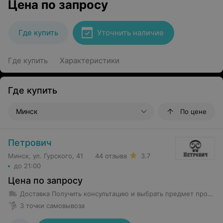
Цена по запросу
Где купить
Уточнить наличие
Где купить
Характеристики
Где купить
Минск
По цене
Петрович
Минск, ул. Гурского, 41
44 отзыва
3.7
до 21:00
Цена по запросу
Доставка
Получить консультацию и выбрать предмет проката возможно в магазине проката по адресу Гурского 37 -5Н с 8-00 до 22-00 без выходных Предметы проката весом менее 35 кг доставляются в первое помещение квартиры (частного дома). Курьеры не осуществляют уборку территории от препятствующих предметов и не передвигают объекты в квартире. Доставка предмета проката весом более 35 кг производится до подъезда.
3 точки самовывоза