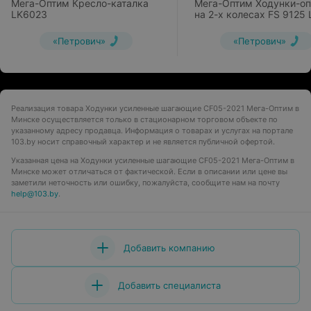
Мега-Оптим Кресло-каталка
Мега-Оптим Ходунки-о
LK6023
на 2-х колесах FS 9125 
«Петрович»
«Петрович»
Реализация товара Ходунки усиленные шагающие CF05-2021 Мега-Оптим в
Минске осуществляется только в стационарном торговом объекте по
указанному адресу продавца. Информация о товарах и услугах на портале
103.by носит справочный характер и не является публичной офертой.
Указанная цена на Ходунки усиленные шагающие CF05-2021 Мега-Оптим в
Минске может отличаться от фактической. Если в описании или цене вы
заметили неточность или ошибку, пожалуйста, сообщите нам на почту
help@103.by
.
Добавить компанию
Добавить специалиста