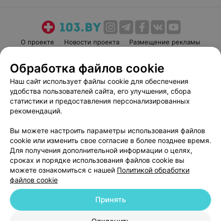
О проекте
Новости проекта
Размещение рекламы
Медицинский маркетинг
Публичный договор
Обработка файлов cookie
Пользовательское соглашение
Способы оплаты
Наш сайт использует файлы cookie для обеспечения
Вакансии
Партнеры
удобства пользователей сайта, его улучшения, сбора
Написать руководителю 103.by
статистики и предоставления персонализированных
рекомендаций.
Написать в поддержку
Персональные настройки cookie
Вы можете настроить параметры использования файлов
Обработка персональных данных
cookie или изменить свое согласие в более позднее время.
Для получения дополнительной информации о целях,
сроках и порядке использования файлов cookie вы
можете ознакомиться с нашей
Политикой обработки
файлов cookie
Принять
© 2026 ООО «Артокс Лаб», УНП 191700409
| 220012, Республика Беларусь,
г. Минск, улица Толбухина, 2, пом. 16 | help@103.by