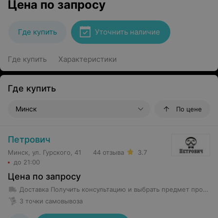
Цена по запросу
Где купить
Уточнить наличие
Где купить
Характеристики
Где купить
Минск
По цене
Петрович
Минск, ул. Гурского, 41
44 отзыва
3.7
до 21:00
Цена по запросу
Доставка
Получить консультацию и выбрать предмет проката возможно в магазине проката по адресу Гурского 37 -5Н с 8-00 до 22-00 без выходных Предметы проката весом менее 35 кг доставляются в первое помещение квартиры (частного дома). Курьеры не осуществляют уборку территории от препятствующих предметов и не передвигают объекты в квартире. Доставка предмета проката весом более 35 кг производится до подъезда.
3 точки самовывоза