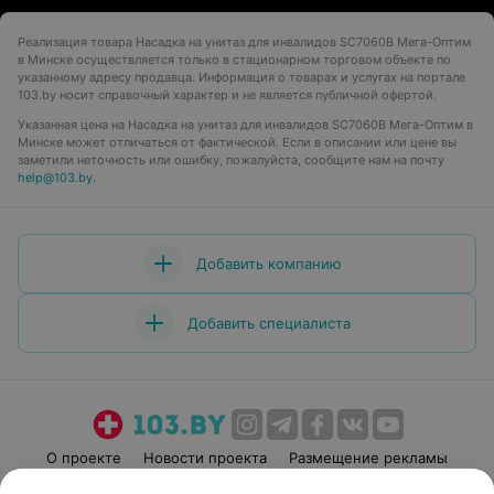
Реализация товара Насадка на унитаз для инвалидов SC7060B Мега-Оптим
в Минске осуществляется только в стационарном торговом объекте по
указанному адресу продавца. Информация о товарах и услугах на портале
103.by носит справочный характер и не является публичной офертой.
Указанная цена на Насадка на унитаз для инвалидов SC7060B Мега-Оптим в
Минске может отличаться от фактической. Если в описании или цене вы
заметили неточность или ошибку, пожалуйста, сообщите нам на почту
help@103.by
.
Добавить компанию
Добавить специалиста
О проекте
Новости проекта
Размещение рекламы
Медицинский маркетинг
Публичный договор