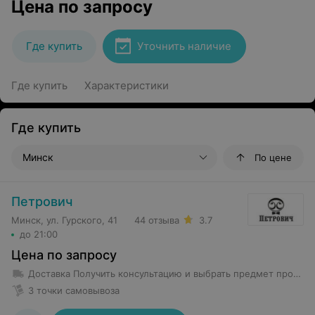
Цена по запросу
Где купить
Уточнить наличие
Где купить
Характеристики
Где купить
Минск
По цене
Петрович
Минск, ул. Гурского, 41
44 отзыва
3.7
до 21:00
Цена по запросу
Доставка
Получить консультацию и выбрать предмет проката возможно в магазине проката по адресу Гурского 37 -5Н с 8-00 до 22-00 без выходных Предметы проката весом менее 35 кг доставляются в первое помещение квартиры (частного дома). Курьеры не осуществляют уборку территории от препятствующих предметов и не передвигают объекты в квартире. Доставка предмета проката весом более 35 кг производится до подъезда.
3 точки самовывоза