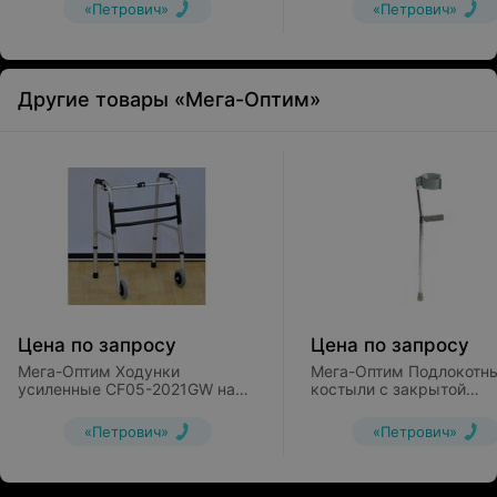
«Петрович»
«Петрович»
Другие товары «Мега-Оптим»
Цена по запросу
Цена по запросу
Мега-Оптим Ходунки
Мега-Оптим Подлокотн
усиленные CF05-2021GW на
костыли с закрытой
колесах
регулируемой манжето
(детско-подростковые)
«Петрович»
«Петрович»
LK3031 (пара)