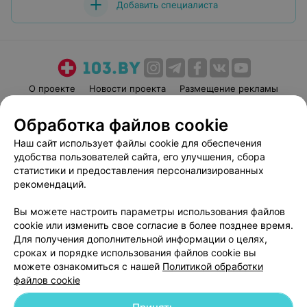
Добавить специалиста
О проекте
Новости проекта
Размещение рекламы
Медицинский маркетинг
Публичный договор
Обработка файлов cookie
Пользовательское соглашение
Способы оплаты
Наш сайт использует файлы cookie для обеспечения
Вакансии
Партнеры
удобства пользователей сайта, его улучшения, сбора
Написать руководителю 103.by
статистики и предоставления персонализированных
рекомендаций.
Написать в поддержку
Персональные настройки cookie
Вы можете настроить параметры использования файлов
Обработка персональных данных
cookie или изменить свое согласие в более позднее время.
Для получения дополнительной информации о целях,
сроках и порядке использования файлов cookie вы
можете ознакомиться с нашей
Политикой обработки
файлов cookie