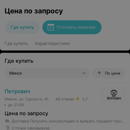
Цена по запросу
Где купить
Уточнить наличие
Где купить
Характеристики
Где купить
Минск
По цене
Петрович
Минск, ул. Гурского, 41
44 отзыва
3.7
до 21:00
Цена по запросу
Доставка
Получить консультацию и выбрать предмет проката возможно в магазине проката по адресу Гурского 37 -5Н с 8-00 до 22-00 без выходных Предметы проката весом менее 35 кг доставляются в первое помещение квартиры (частного дома). Курьеры не осуществляют уборку территории от препятствующих предметов и не передвигают объекты в квартире. Доставка предмета проката весом более 35 кг производится до подъезда.
3 точки самовывоза