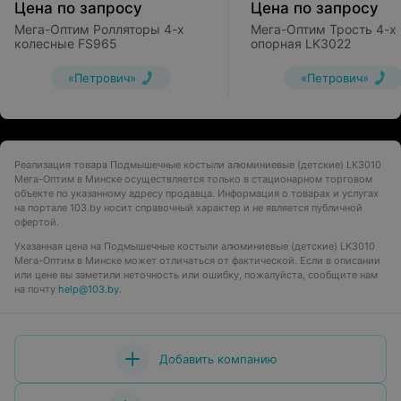
Цена по запросу
Цена по запросу
Мега-Оптим Ролляторы 4-х
Мега-Оптим Трость 4-х
колесные FS965
опорная LK3022
«Петрович»
«Петрович»
Реализация товара Подмышечные костыли алюминиевые (детские) LK3010
Мега-Оптим в Минске осуществляется только в стационарном торговом
объекте по указанному адресу продавца. Информация о товарах и услугах
на портале 103.by носит справочный характер и не является публичной
офертой.
Указанная цена на Подмышечные костыли алюминиевые (детские) LK3010
Мега-Оптим в Минске может отличаться от фактической. Если в описании
или цене вы заметили неточность или ошибку, пожалуйста, сообщите нам
на почту
help@103.by
.
Добавить компанию