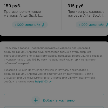
150
руб.
315
руб.
Противопролежневые
Противопролежневые
матрасы Antar Sp.J. I.
матрасы Antar Sp.J. I.
ячеистый
трубчатый
«1000 мелочей»
«1000 мелочей»
Реализация товара Противопролежневые матрасы для кровати 4
секционный М4С1 Армед осуществляется только в стационарном
торговом объекте по указанному адресу продавца. Информация о товарах
и услугах на портале 103.by носит справочный характер и не является
публичной офертой.
Указанная цена на Противопролежневые матрасы для кровати 4
секционный М4С1 Армед может отличаться от фактической. Если в
описании или цене вы заметили неточность или ошибку, пожалуйста,
сообщите нам на почту
help@103.by
.
Добавить компанию