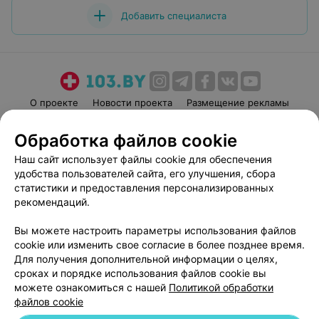
Добавить специалиста
О проекте
Новости проекта
Размещение рекламы
Медицинский маркетинг
Публичный договор
Обработка файлов cookie
Пользовательское соглашение
Способы оплаты
Наш сайт использует файлы cookie для обеспечения
Вакансии
Партнеры
удобства пользователей сайта, его улучшения, сбора
Написать руководителю 103.by
статистики и предоставления персонализированных
рекомендаций.
Написать в поддержку
Персональные настройки cookie
Вы можете настроить параметры использования файлов
Обработка персональных данных
cookie или изменить свое согласие в более позднее время.
Для получения дополнительной информации о целях,
сроках и порядке использования файлов cookie вы
можете ознакомиться с нашей
Политикой обработки
файлов cookie