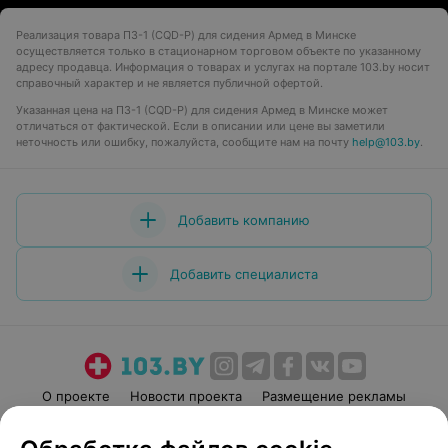
Реализация товара ПЗ-1 (CQD-P) для сидения Армед в Минске
осуществляется только в стационарном торговом объекте по указанному
адресу продавца. Информация о товарах и услугах на портале 103.by носит
справочный характер и не является публичной офертой.
Указанная цена на ПЗ-1 (CQD-P) для сидения Армед в Минске может
отличаться от фактической. Если в описании или цене вы заметили
неточность или ошибку, пожалуйста, сообщите нам на почту
help@103.by
.
Добавить компанию
Добавить специалиста
О проекте
Новости проекта
Размещение рекламы
Медицинский маркетинг
Публичный договор