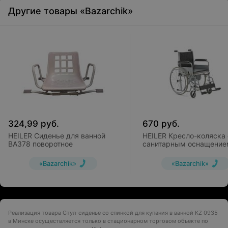
Другие товары «Bazarchik»
324,99
руб.
670
руб.
HEILER Сиденье для ванной
HEILER Кресло-коляска 
BA378 поворотное
санитарным оснащение
BA833
«Bazarchik»
«Bazarchik»
Реализация товара Стул-сиденье со спинкой для купания в ванной KZ 0935
в Минске осуществляется только в стационарном торговом объекте по