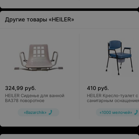
Другие товары «HEILER»
324,99
руб.
410
руб.
HEILER Сиденье для ванной
HEILER Кресло-туалет с
BA378 поворотное
санитарным оснащение
ВА384
«Bazarchik»
«1000 мелочей»