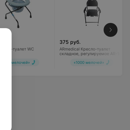
уб.
375
руб.
Кресло-туалет WC
ARmedical Кресло-туалет
t
складное, регулируемое AR-102
«1000 мелочей»
«1000 мелочей»