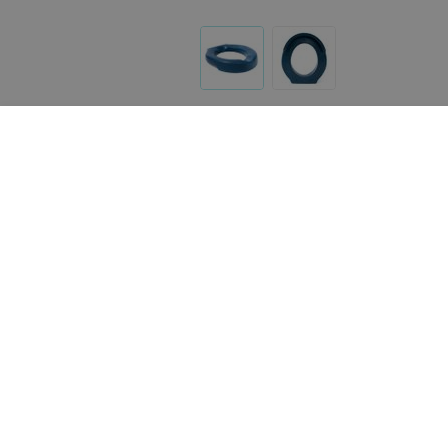
Другие товары «Медтехно»
Цена по запросу
145
руб.
Симс-2 Насадка на унитаз с
HEILER Сиденье (насадк
поручнями 10528А/Т (12 см)
унитаза BA832 высота 1