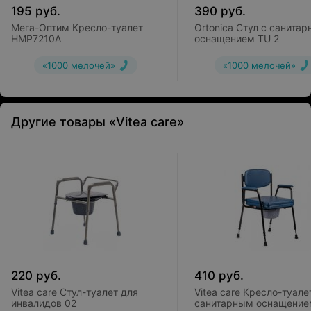
195
руб.
390
руб.
Мега-Оптим Кресло-туалет
Ortonica Стул с санита
HMP7210A
оснащением TU 2
«1000 мелочей»
«1000 мелочей»
Другие товары «Vitea care»
220
руб.
410
руб.
Vitea care Стул-туалет для
Vitea care Кресло-туале
инвалидов 02
санитарным оснащение