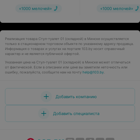
DRVW021LA
«1000 мелочей»
«1000 мелочей»
Реализация товара Стул-туалет 01 (складной) в Минске осуществляется
только в стационарном торговом объекте по указанному адресу продавца.
Информация о товарах и услугах на портале 103.by носит справочный
характер и не является публичной офертой.
Указанная цена на Стул-туалет 01 (складной) в Минске может отличаться
от фактической. Если в описании или цене вы заметили неточность или
ошибку, пожалуйста, сообщите нам на почту
help@103.by
.
Добавить компанию
Добавить специалиста