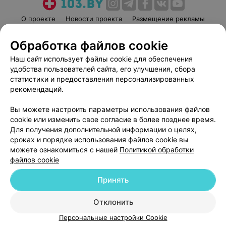
О проекте
Новости проекта
Размещение рекламы
Медицинский маркетинг
Публичный договор
Обработка файлов cookie
Пользовательское соглашение
Способы оплаты
Наш сайт использует файлы cookie для обеспечения
Вакансии
Партнеры
удобства пользователей сайта, его улучшения, сбора
Написать руководителю 103.by
статистики и предоставления персонализированных
рекомендаций.
Написать в поддержку
Персональные настройки cookie
Вы можете настроить параметры использования файлов
Обработка персональных данных
cookie или изменить свое согласие в более позднее время.
Для получения дополнительной информации о целях,
сроках и порядке использования файлов cookie вы
можете ознакомиться с нашей
Политикой обработки
файлов cookie
Принять
© 2026 ООО «Артокс Лаб», УНП 191700409
| 220012, Республика Беларусь,
г. Минск, улица Толбухина, 2, пом. 16 | help@103.by
Отклонить
Служба поддержки
+375 291212755
Персональные настройки Cookie