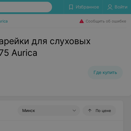
Избранное
Войти
Сообщить об ошибке
rica
арейки для слуховых
75 Aurica
Где купить
Минск
По цене