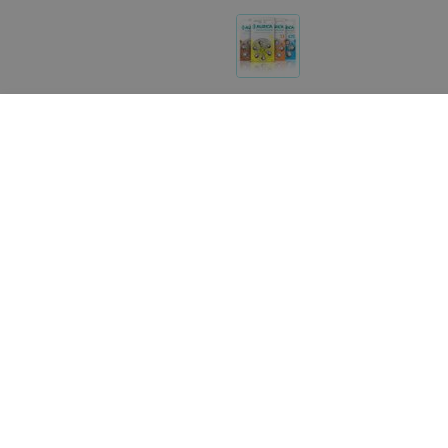
Другие товары «Aurica»
1 141,86
руб.
608,58
руб.
Aurica Слуховой аппарат Pixel
Aurica Слуховой аппарат
860DM
TR220M
«ЛОР-центр»
«ЛОР-центр»