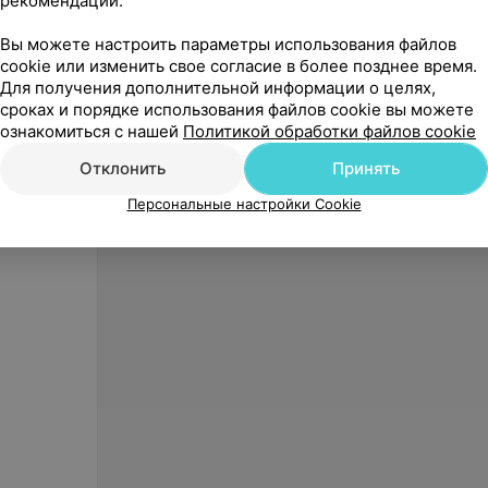
рекомендаций.
Вы можете настроить параметры использования файлов
1 141,86
руб.
608,5
cookie или изменить свое согласие в более позднее время.
Для получения дополнительной информации о целях,
Aurica Слуховой аппарат Pixel
Aurica 
860DM
TR220
сроках и порядке использования файлов cookie вы можете
ознакомиться с нашей
Политикой обработки файлов cookie
«ЛОР-центр»
Отклонить
Принять
Персональные настройки Cookie