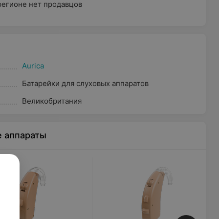
регионе нет продавцов
Aurica
Батарейки для слуховых аппаратов
Великобритания
е аппараты