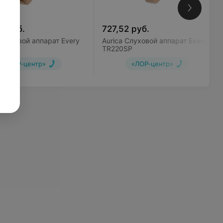
8
руб.
727,52
руб.
Слуховой аппарат Every
Aurica Слуховой аппарат Every
M
TR220SP
«ЛОР-центр»
«ЛОР-центр»