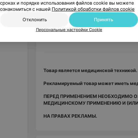
сроках и порядке использования файлов cookie вы можете
Bluetooth-Low-Energy на частоте 2,4 Г
ознакомиться с нашей
Политикой обработки файлов cookie
TinnitusSoundSupport — технология б
Отклонить
Принять
звуков, помогающих свести к миниму
Oticon ON помогает управлять громко
Персональные настройки Cookie
комфортной для пользователя.
Товар является медицинской техникой.
Рекламируемый товар может иметь мед
ПЕРЕД ПРИМЕНЕНИЕМ НЕОБХОДИМО О
МЕДИЦИНСКОМУ ПРИМЕНЕНИЮ И (ИЛИ
НА ПРАВАХ РЕКЛАМЫ.