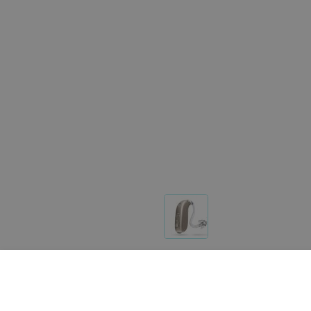
Реализация товара Слуховой аппарат Opn 2 BTE 13 
услугах на портале 103.by носит справочный характ