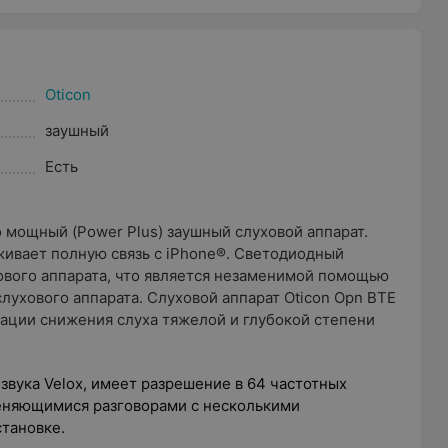
Oticon
заушный
Есть
о мощный (Power Plus) заушный слуховой аппарат.
живает полную связь с iPhone®. Светодиодный
ового аппарата, что является незаменимой помощью
лухового аппарата. Слуховой аппарат Oticon Opn BTE
сации снижения слуха тяжелой и глубокой степени
вука Velox, имеет разрешение в 64 частотных
меняющимися разговорами с несколькими
тановке.