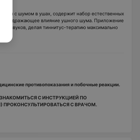
Гц.
орьбы с шумом в ушах, содержит набор естественных
му раздражающее влияние ушного шума. Приложение
стью звуков, делая тиннитус-терапию максимально
ицинские противопоказания и побочные реакции.
ЗНАКОМИТЬСЯ С ИНСТРУКЦИЕЙ ПО
) ПРОКОНСУЛЬТИРОВАТЬСЯ С ВРАЧОМ.