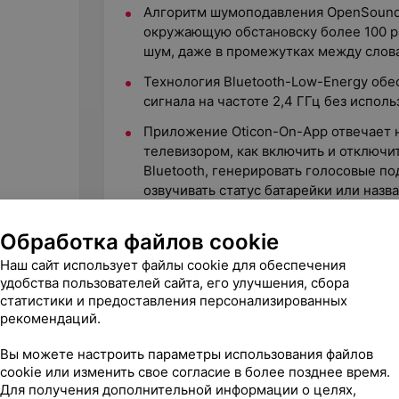
Алгоритм шумоподавления OpenSound N
окружающую обстановску более 100 ра
шум, даже в промежутках между слов
Технология Bluetooth-Low-Energy обе
сигнала на частоте 2,4 ГГц без исполь
Приложение Oticon-On-App отвечает на
телевизором, как включить и отключ
Bluetooth, генерировать голосовые по
озвучивать статус батарейки или наз
Платформа IFTTТ — If This Then That (
Обработка файлов cookie
аппараты получили возможность выход
соединены со смартфоном, его можно 
Наш сайт использует файлы cookie для обеспечения
посредством IFTTТ можно применять 
удобства пользователей сайта, его улучшения, сбора
статистики и предоставления персонализированных
ConnectClip обеспечивает связь слух
рекомендаций.
телефонами, выпущенными с 2010 го
связь. Слуховые аппараты функционир
Вы можете настроить параметры использования файлов
телефона передается в ConnectClip с 
cookie или изменить свое согласие в более позднее время.
передается непосредственно в слухо
Для получения дополнительной информации о целях,