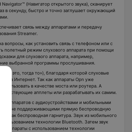
avigator™ (Навигатор открытого звука), сканирует
з в секунду, быстро и точно заглушает окружающий
ами.
спечивает связь между аппаратами и передачу
зования Streamer.
 вопросы, как установить связь с телефоном или с
ить полетный режим слухового аппарата при помощи
дсказки для слухового аппарата, например,
вание выбранной программы прослушивания.
«Если это, тогда то»), благодаря которой слуховые
ить в Интернет. Так как аппараты Opn уже
использовать в качестве моста или роутера. А
существующие апплеты или разрабатывать их самим.
овых аппаратов с аудиоустройствами и мобильными
да, но не поддерживающими прямую беспроводную
уют как беспроводная гарнитура. Звук из мобильного
использованием технологии Bluetooth. Затем звук
вые аппараты с использованием технологии