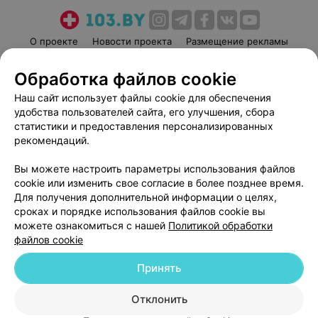
О проекте
Новости проекта
Размещение рекламы
Медицинский маркетинг
Публичный договор
Обработка файлов cookie
Пользовательское соглашение
Способы оплаты
Наш сайт использует файлы cookie для обеспечения
Вакансии
Партнеры
удобства пользователей сайта, его улучшения, сбора
Написать руководителю 103.by
статистики и предоставления персонализированных
рекомендаций.
Написать в поддержку
Персональные настройки cookie
Вы можете настроить параметры использования файлов
Обработка персональных данных
cookie или изменить свое согласие в более позднее время.
Для получения дополнительной информации о целях,
сроках и порядке использования файлов cookie вы
можете ознакомиться с нашей
Политикой обработки
файлов cookie
Принять
© 2026 ООО «Артокс Лаб», УНП 191700409
| 220012, Республика Беларусь,
г. Минск, улица Толбухина, 2, пом. 16 | help@103.by
Отклонить
Служба поддержки
+375 291212755