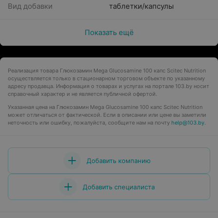
Вид добавки
таблетки/капсулы
Показать ещё
Реализация товара Глюкозамин Mega Glucosamine 100 капс Scitec Nutrition
осуществляется только в стационарном торговом объекте по указанному
адресу продавца. Информация о товарах и услугах на портале 103.by носит
справочный характер и не является публичной офертой.
Указанная цена на Глюкозамин Mega Glucosamine 100 капс Scitec Nutrition
может отличаться от фактической. Если в описании или цене вы заметили
неточность или ошибку, пожалуйста, сообщите нам на почту
help@103.by
.
Добавить компанию
Добавить специалиста