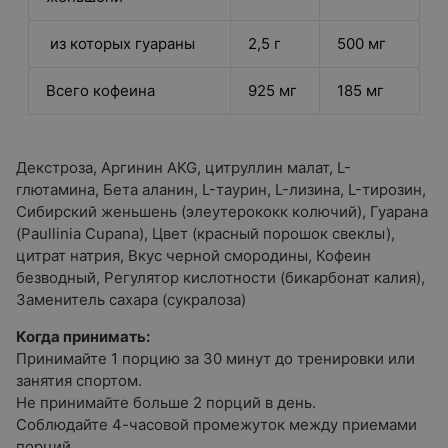
из которых гуараны
2,5 г
500 мг
Всего кофеина
925 мг
185 мг
Декстроза, Аргинин AKG, цитруллин малат, L-
глютамина, Бета аланин, L-таурин, L-лизина, L-тирозин,
Сибирский женьшень (элеутерококк колючий), Гуарана
(Paullinia Cupana), Цвет (красный порошок свеклы),
цитрат натрия, Вкус черной смородины, Кофеин
безводный, Регулятор кислотности (бикарбонат калия),
Заменитель сахара (сукралоза)
Когда принимать:
Принимайте 1 порцию за 30 минут до тренировки или
занятия спортом.
Не принимайте больше 2 порций в день.
Соблюдайте 4-часовой промежуток между приемами
порций.