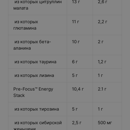
из которых цитруллин
13 г
2,6 г
малата
из которых
11 г
2,2 г
глютамина
из которых бета-
10 г
2 г
аланина
из которых таурина
6 г
1,2 г
из которых лизина
5 г
1 г
Pre-Focus™ Energy
10,4 г
2.1 г
Stack
из которых тирозина
5 г
1 г
из которых сибирской
2,5 г
500 мг
женьшени