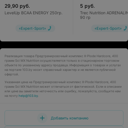
29,90
руб.
5
руб.
LevelUp BCAA ENERGY 250гр.
Trec Nutrition ADRENALI
90 гр
«Expert-Sport»
«Expert-Sport»
Реализация товара Предтренировочный комплекс X-Plode Hardcore, 400
грамм Sci MX Nutrition осуществляется только в стационарном торговом
объекте по указанному адресу продавца. Информация о товарах и услугах
на портале 103.by носит справочный характер и не является публичной
офертой.
Указанная цена на Предтренировочный комплекс X-Plode Hardcore, 400
грамм Sci MX Nutrition может отличаться от фактической. Если в описании
или цене вы заметили неточность или ошибку, пожалуйста, сообщите нам
на почту
help@103.by
.
Добавить компанию