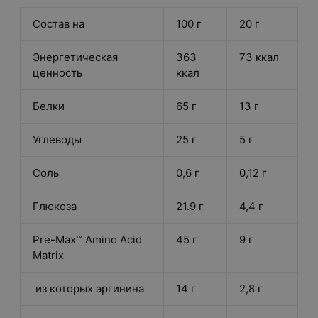
Состав на
100 г
20 г
Энергетическая
363
73 ккал
ценность
ккал
Белки
65 г
13 г
Углеводы
25 г
5 г
Соль
0,6 г
0,12 г
Глюкоза
21.9 г
4,4 г
Pre-Max™ Amino Acid
45 г
9 г
Matrix
из которых аргинина
14 г
2,8 г