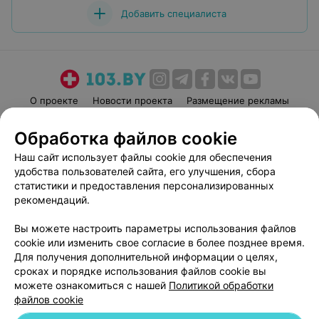
Добавить специалиста
О проекте
Новости проекта
Размещение рекламы
Медицинский маркетинг
Публичный договор
Обработка файлов cookie
Пользовательское соглашение
Способы оплаты
Наш сайт использует файлы cookie для обеспечения
Вакансии
Партнеры
удобства пользователей сайта, его улучшения, сбора
Написать руководителю 103.by
статистики и предоставления персонализированных
рекомендаций.
Написать в поддержку
Персональные настройки cookie
Вы можете настроить параметры использования файлов
Обработка персональных данных
cookie или изменить свое согласие в более позднее время.
Для получения дополнительной информации о целях,
сроках и порядке использования файлов cookie вы
можете ознакомиться с нашей
Политикой обработки
файлов cookie