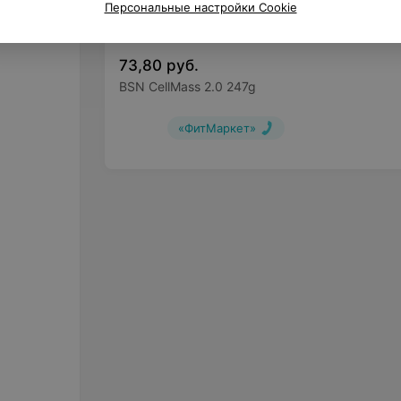
Персональные настройки Cookie
73,80
руб.
BSN CellMass 2.0 247g
«ФитМаркет»