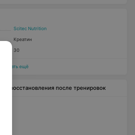
Scitec Nutrition
Креатин
30
Показать ещё
для восстановления после тренировок