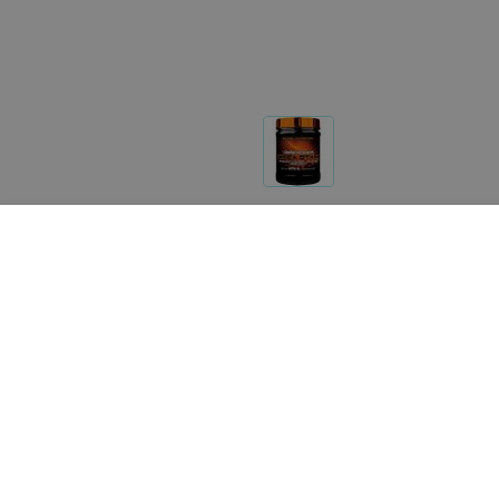
Реализация товара Креатин Crea Star (270 g) Scite
на портале 103.by носит справочный характер и не 
Указанная цена на Креатин Crea Star (270 g) Scitec
на почту
help@103.by
.
О проекте