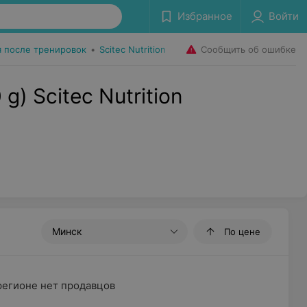
Избранное
Войти
Сообщить об ошибке
я после тренировок
•
Scitec Nutrition
g) Scitec Nutrition
Минск
По цене
регионе нет продавцов