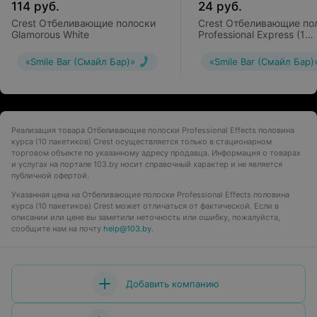
114
руб.
24
руб.
Crest Отбеливающие полоски
Crest Отбеливающие по
Glamorous White
Professional Express (1
пакетик)
«Smile Bar (Смайл Бар)»
«Smile Bar (Смайл Бар)
Реализация товара Отбеливающие полоски Professional Effects половина
курса (10 пакетиков) Crest осуществляется только в стационарном
торговом объекте по указанному адресу продавца. Информация о товарах
и услугах на портале 103.by носит справочный характер и не является
публичной офертой.
Указанная цена на Отбеливающие полоски Professional Effects половина
курса (10 пакетиков) Crest может отличаться от фактической. Если в
описании или цене вы заметили неточность или ошибку, пожалуйста,
сообщите нам на почту
help@103.by
.
Добавить компанию