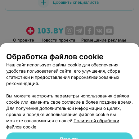
Добавить специалиста
О проекте
Новости проекта
Размещение рекламы
Медицинский маркетинг
Публичный договор
Обработка файлов cookie
Пользовательское соглашение
Способы оплаты
Наш сайт использует файлы cookie для обеспечения
Вакансии
Партнеры
удобства пользователей сайта, его улучшения, сбора
Написать руководителю 103.by
статистики и предоставления персонализированных
рекомендаций.
Написать в поддержку
Персональные настройки cookie
Вы можете настроить параметры использования файлов
Обработка персональных данных
cookie или изменить свое согласие в более позднее время.
Для получения дополнительной информации о целях,
сроках и порядке использования файлов cookie вы
можете ознакомиться с нашей
Политикой обработки
файлов cookie