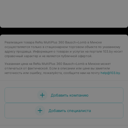
Реализация товара ReNu MultiPlus 360 Bausch+Lomb в Минске
осуществляется только в стационарном торговом объекте по указанному
адресу продавца. Информация о товарах и услугах на портале 103.by носит
справочный характер и не является публичной офертой.
Указанная цена на ReNu MultiPlus 360 Bausch+Lomb в Минске может
отличаться от фактической. Если в описании или цене вы заметили
неточность или ошибку, пожалуйста, сообщите нам на почту
help@103.by
.
Добавить компанию
Добавить специалиста