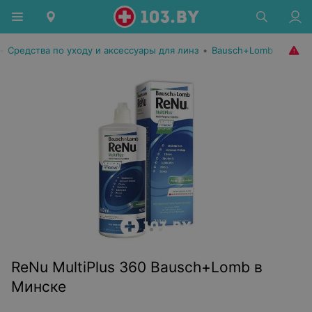
•
Средства по уходу и аксессуары для линз
•
Bausch+Lomb
ReNu MultiPlus 360 Bausch+Lomb в
Минске