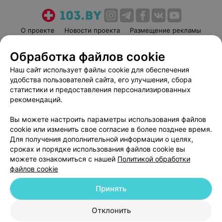
О проекте
Новости проекта
Размещение рекламы
Медицинский маркетинг
Публичный договор
Обработка файлов cookie
Пользовательское соглашение
Способы оплаты
Наш сайт использует файлы cookie для обеспечения
Вакансии
Партнеры
удобства пользователей сайта, его улучшения, сбора
Написать руководителю 103.by
статистики и предоставления персонализированных
рекомендаций.
Написать в поддержку
Персональные настройки cookie
Вы можете настроить параметры использования файлов
Обработка персональных данных
cookie или изменить свое согласие в более позднее время.
Для получения дополнительной информации о целях,
сроках и порядке использования файлов cookie вы
можете ознакомиться с нашей
Политикой обработки
файлов cookie
Принять
© 2026 ООО «Артокс Лаб», УНП 191700409
| 220012, Республика Беларусь,
г. Минск, улица Толбухина, 2, пом. 16 | help@103.by
Отклонить
Служба поддержки
+375 291212755