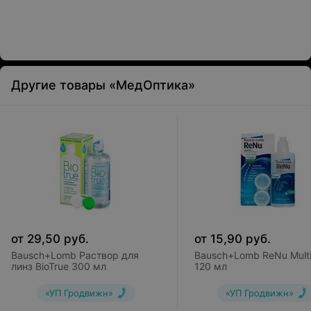
Другие товары «МедОптика»
от
29,50
руб.
от
15,90
руб.
Bausch+Lomb Раствор для
Bausch+Lomb ReNu Multi
линз BioTrue 300 мл
120 мл
«УП Гродвижн»
«УП Гродвижн»