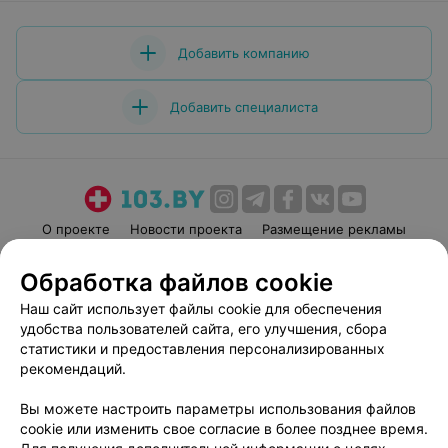
Добавить компанию
Добавить специалиста
О проекте
Новости проекта
Размещение рекламы
Медицинский маркетинг
Публичный договор
Обработка файлов cookie
Пользовательское соглашение
Способы оплаты
Наш сайт использует файлы cookie для обеспечения
Вакансии
Партнеры
удобства пользователей сайта, его улучшения, сбора
Написать руководителю 103.by
статистики и предоставления персонализированных
рекомендаций.
Написать в поддержку
Персональные настройки cookie
Вы можете настроить параметры использования файлов
Обработка персональных данных
cookie или изменить свое согласие в более позднее время.