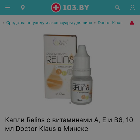
ы
•
Средства по уходу и аксессуары для линз
•
Doctor Klaus
Капли Relins с витаминами A, Е и B6, 10
мл Doctor Klaus в Минске