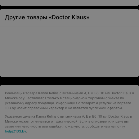
Другие товары «Doctor Klaus»
Реализация товара Капли Relins с витаминами A, Е и B6, 10 мл Doctor Klaus в
Минске осуществляется только в стационарном торговом объекте по
указанному адресу продавца. Информация о товарах и услугах на портале
103.by носит справочный характер и не является публичной офертой.
Указанная цена на Капли Relins с витаминами A, Е и B6, 10 мл Doctor Klaus в
Минске может отличаться от фактической. Если в описании или цене вы
заметили неточность или ошибку, пожалуйста, сообщите нам на почту
help@103.by
.