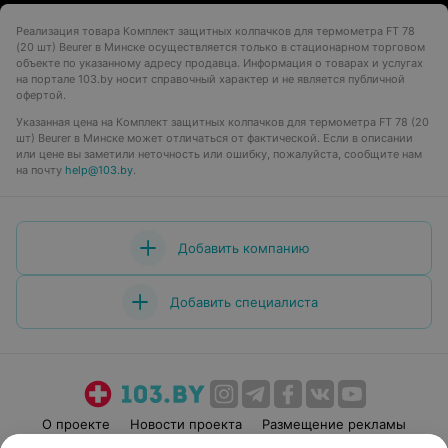
Реализация товара Комплект защитных колпачков для термометра FT 78
(20 шт) Beurer в Минске осуществляется только в стационарном торговом
объекте по указанному адресу продавца. Информация о товарах и услугах
на портале 103.by носит справочный характер и не является публичной
офертой.
Указанная цена на Комплект защитных колпачков для термометра FT 78 (20
шт) Beurer в Минске может отличаться от фактической. Если в описании
или цене вы заметили неточность или ошибку, пожалуйста, сообщите нам
на почту
help@103.by
.
Добавить компанию
Добавить специалиста
О проекте
Новости проекта
Размещение рекламы