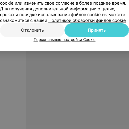
cookie или изменить свое согласие в более позднее время.
Для получения дополнительной информации о целях,
451,79
руб.
94,19
сроках и порядке использования файлов cookie вы можете
Beurer Автоматический тонометр
Beurer
ознакомиться с нашей
Политикой обработки файлов cookie
BM 95 с ЭКГ
артери
запяст
«Beurer»
Отклонить
Принять
Персональные настройки Cookie