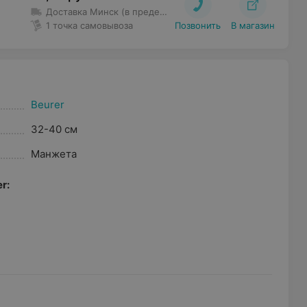
Доставка Минск (в пределах МКАД и Уручье)
– Доставка 
1 точка самовывоза
Позвонить
В магазин
Beurer
32-40 см
Манжета
r: