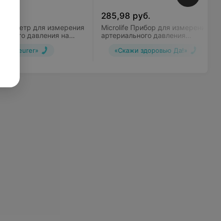
руб.
285,98
руб.
 Тонометр для измерения
Microlife Прибор для измерения
ального давления на
артериального давления
ье BC 27
электронный BP B3 AFIB с
«Beurer»
«Скажи здоровью Да!»
принадлежностями