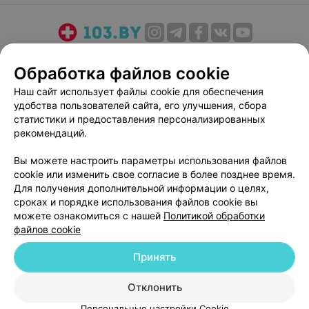
О проекте
Новости проекта
Размещение рекламы
Обработка файлов cookie
Медицинский маркетинг
Публичный договор
Наш сайт использует файлы cookie для обеспечения
Пользовательское соглашение
Способы оплаты
удобства пользователей сайта, его улучшения, сбора
Вакансии
Партнеры
статистики и предоставления персонализированных
Написать руководителю 103.by
рекомендаций.
Написать в поддержку
Вы можете настроить параметры использования файлов
Персональные настройки cookie
cookie или изменить свое согласие в более позднее время.
Для получения дополнительной информации о целях,
Обработка персональных данных
сроках и порядке использования файлов cookie вы
можете ознакомиться с нашей
Политикой обработки
файлов cookie
Принять
© 2026 ООО «Артокс Лаб», УНП 191700409
| 220012, Республика Беларусь,
Отклонить
г. Минск, улица Толбухина, 2, пом. 16 | help@103.by
Персональные настройки Cookie