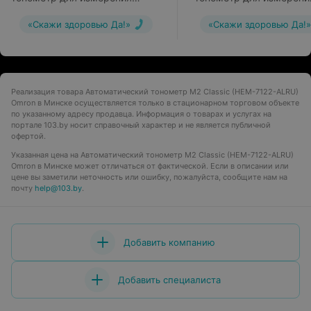
артериального давления
артериального давлени
EVOLV (HEM-7600T-E)
Basic (HEM-7121J-AF)
«Скажи здоровью Да!»
«Скажи здоровью Да!»
Реализация товара Автоматический тонометр M2 Classic (HEM-7122-ALRU)
Omron в Минске осуществляется только в стационарном торговом объекте
по указанному адресу продавца. Информация о товарах и услугах на
портале 103.by носит справочный характер и не является публичной
офертой.
Указанная цена на Автоматический тонометр M2 Classic (HEM-7122-ALRU)
Omron в Минске может отличаться от фактической. Если в описании или
цене вы заметили неточность или ошибку, пожалуйста, сообщите нам на
почту
help@103.by
.
Добавить компанию
Добавить специалиста