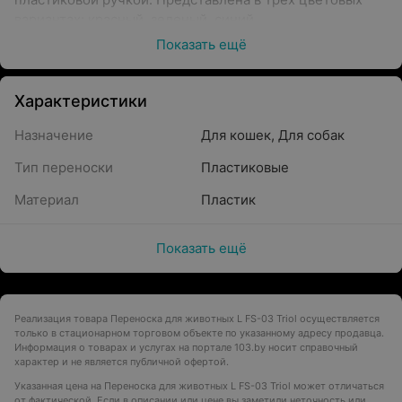
вариантах: красный, зеленый, синий.
Показать ещё
Характеристики
Назначение
Для кошек
,
Для собак
Тип переноски
Пластиковые
Материал
Пластик
Показать ещё
Реализация товара Переноска для животных L FS-03 Triol осуществляется
только в стационарном торговом объекте по указанному адресу продавца.
Информация о товарах и услугах на портале 103.by носит справочный
характер и не является публичной офертой.
Указанная цена на Переноска для животных L FS-03 Triol может отличаться
от фактической. Если в описании или цене вы заметили неточность или