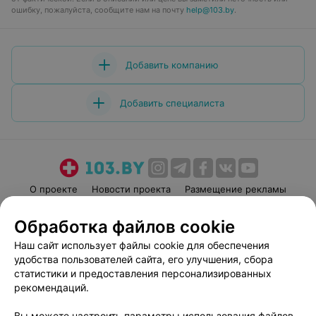
ошибку, пожалуйста, сообщите нам на почту
help@103.by
.
Добавить компанию
Добавить специалиста
О проекте
Новости проекта
Размещение рекламы
Медицинский маркетинг
Публичный договор
Обработка файлов cookie
Пользовательское соглашение
Способы оплаты
Наш сайт использует файлы cookie для обеспечения
Вакансии
Партнеры
удобства пользователей сайта, его улучшения, сбора
Написать руководителю 103.by
статистики и предоставления персонализированных
рекомендаций.
Написать в поддержку
Персональные настройки cookie
Вы можете настроить параметры использования файлов