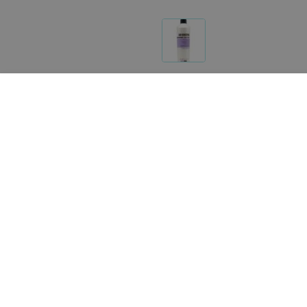
Реализация товара Кондиционер BIO SENSITIVE SCA
по указанному адресу продавца. Информация о товар
Указанная цена на Кондиционер BIO SENSITIVE SCAL
вы заметили неточность или ошибку, пожалуйста, с
О проекте
Публичный до
Партн