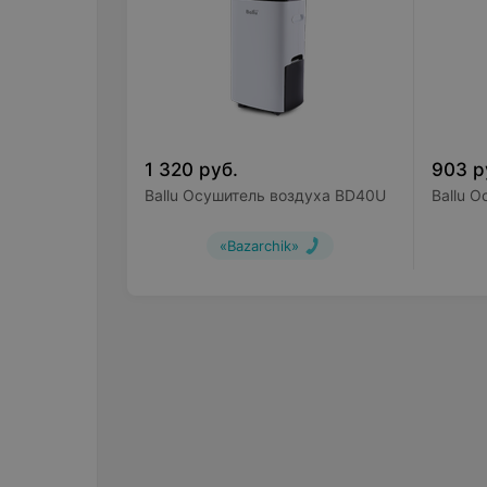
1 320
руб.
903
р
Ballu Осушитель воздуха BD40U
Ballu 
«Bazarchik»