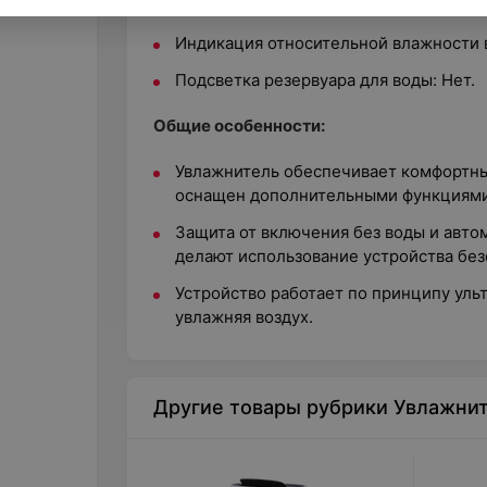
Индикация заполнения емкости: Да.
Индикация относительной влажности во
Подсветка резервуара для воды: Нет.
Общие особенности:
Увлажнитель обеспечивает комфортны
оснащен дополнительными функциями 
Защита от включения без воды и авто
делают использование устройства бе
Устройство работает по принципу уль
увлажняя воздух.
Другие товары рубрики Увлажнит