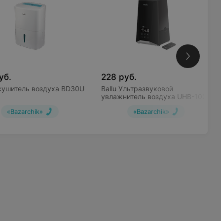
уб.
228
руб.
Осушитель воздуха BD30U
Ballu Ультразвуковой
увлажнитель воздуха UHB-1000
«Bazarchik»
«Bazarchik»