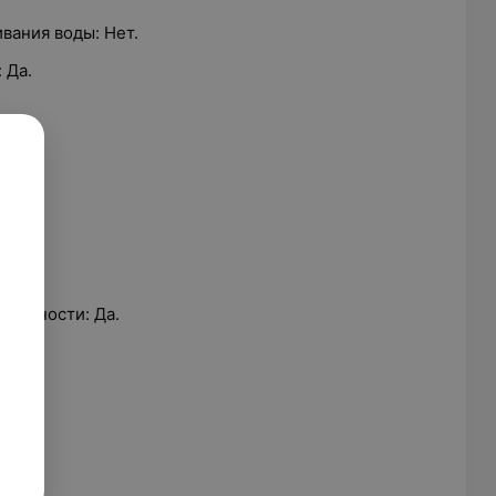
вания воды: Нет.
 Да.
влажности: Да.