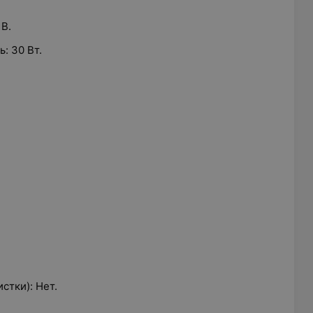
В.
: 30 Вт.
стки): Нет.