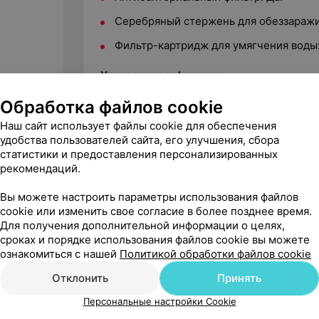
Серебряный стержень для обеззаражи
Фильтр-картридж для умягчения воды:
Управление и функции:
Обработка файлов cookie
Вид управления: Сенсорное.
Наш сайт использует файлы cookie для обеспечения
Таймер на отключение: Да.
удобства пользователей сайта, его улучшения, сбора
Установка реального времени: Да.
статистики и предоставления персонализированных
рекомендаций.
Встроенный гигростат: Да.
Вы можете настроить параметры использования файлов
Регулировка значения относительной 
cookie или изменить свое согласие в более позднее время.
Для получения дополнительной информации о целях,
Таймер на включение: Нет.
сроках и порядке использования файлов cookie вы можете
Подсветка дисплея: Да.
ознакомиться с нашей
Политикой обработки файлов cookie
Цифровой дисплей: Да.
Отклонить
Принять
Индикация включения: Да.
Персональные настройки Cookie