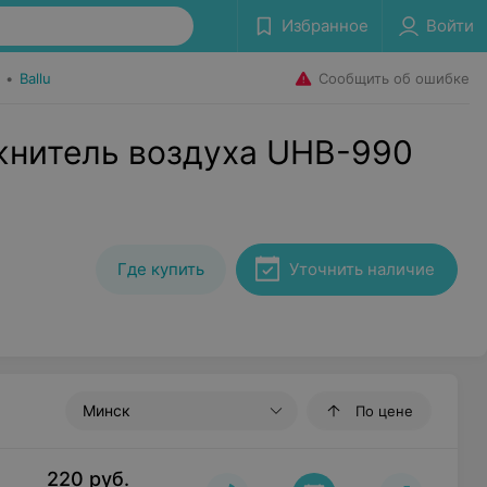
Избранное
Войти
Сообщить об ошибке
•
Ballu
жнитель воздуха UHB-990
Где купить
Уточнить наличие
Минск
По цене
220
руб.