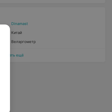
Dinamast
Китай
Велэргометр
Показать ещё