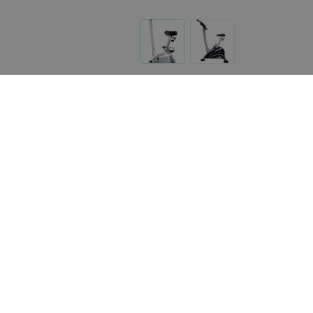
Реализация товара Велотренажер DB-2290M Dinamas
портале 103.by носит справочный характер и не явл
Указанная цена на Велотренажер DB-2290M Dinamast
почту
help@103.by
.
О проекте
Публичный до
Партн