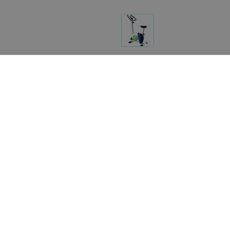
Реализация товара Велотренажер COMPACT B2.1 Hous
портале 103.by носит справочный характер и не явл
Указанная цена на Велотренажер COMPACT B2.1 Hous
почту
help@103.by
.
О проекте
Публичный до
Партн