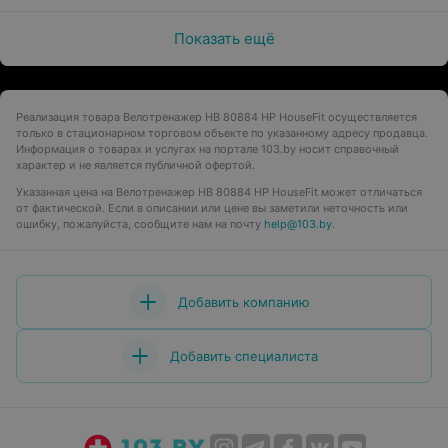
Показать ещё
Реализация товара Велотренажер HB 80884 HP HouseFit осуществляется
только в стационарном торговом объекте по указанному адресу продавца.
Информация о товарах и услугах на портале 103.by носит справочный
характер и не является публичной офертой.
Указанная цена на Велотренажер HB 80884 HP HouseFit может отличаться
от фактической. Если в описании или цене вы заметили неточность или
ошибку, пожалуйста, сообщите нам на почту
help@103.by
.
Добавить компанию
Добавить специалиста