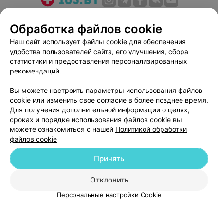
О проекте
Новости проекта
Размещение рекламы
Обработка файлов cookie
Медицинский маркетинг
Публичный договор
Наш сайт использует файлы cookie для обеспечения
Пользовательское соглашение
Способы оплаты
удобства пользователей сайта, его улучшения, сбора
Вакансии
Партнеры
статистики и предоставления персонализированных
Написать руководителю 103.by
рекомендаций.
Написать в поддержку
Вы можете настроить параметры использования файлов
Персональные настройки cookie
cookie или изменить свое согласие в более позднее время.
Для получения дополнительной информации о целях,
Обработка персональных данных
сроках и порядке использования файлов cookie вы
можете ознакомиться с нашей
Политикой обработки
файлов cookie
Принять
© 2026 ООО «Артокс Лаб», УНП 191700409
| 220012, Республика Беларусь,
Отклонить
г. Минск, улица Толбухина, 2, пом. 16 | help@103.by
Персональные настройки Cookie
Служба поддержки
+375 291212755