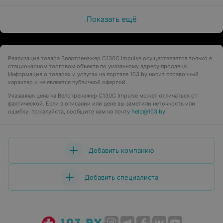
Показать ещё
Реализация товара Велотренажер C130C Impulse осуществляется только в
стационарном торговом объекте по указанному адресу продавца.
Информация о товарах и услугах на портале 103.by носит справочный
характер и не является публичной офертой.
Указанная цена на Велотренажер C130C Impulse может отличаться от
фактической. Если в описании или цене вы заметили неточность или
ошибку, пожалуйста, сообщите нам на почту
help@103.by
.
Добавить компанию
Добавить специалиста