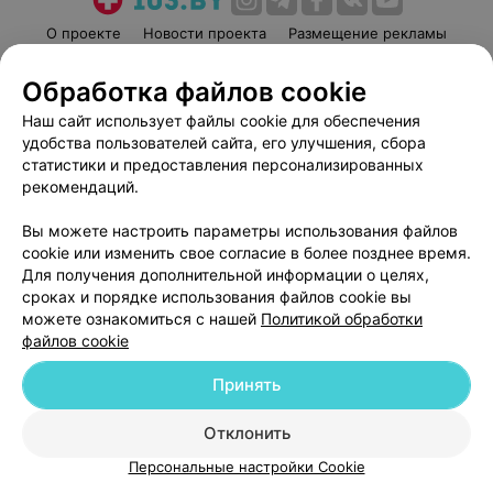
О проекте
Новости проекта
Размещение рекламы
Медицинский маркетинг
Публичный договор
Обработка файлов cookie
Пользовательское соглашение
Способы оплаты
Наш сайт использует файлы cookie для обеспечения
Вакансии
Партнеры
удобства пользователей сайта, его улучшения, сбора
Написать руководителю 103.by
статистики и предоставления персонализированных
рекомендаций.
Написать в поддержку
Персональные настройки cookie
Вы можете настроить параметры использования файлов
Обработка персональных данных
cookie или изменить свое согласие в более позднее время.
Для получения дополнительной информации о целях,
сроках и порядке использования файлов cookie вы
можете ознакомиться с нашей
Политикой обработки
файлов cookie
Принять
© 2026 ООО «Артокс Лаб», УНП 191700409
| 220012, Республика Беларусь,
г. Минск, улица Толбухина, 2, пом. 16 | help@103.by
Отклонить
Служба поддержки
+375 291212755
Персональные настройки Cookie