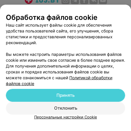
О проекте
Новости проекта
Размещение рекламы
Обработка файлов cookie
Медицинский маркетинг
Публичный договор
Наш сайт использует файлы cookie для обеспечения
Пользовательское соглашение
Способы оплаты
удобства пользователей сайта, его улучшения, сбора
Вакансии
Партнеры
статистики и предоставления персонализированных
Написать руководителю 103.by
рекомендаций.
Написать в поддержку
Вы можете настроить параметры использования файлов
Персональные настройки cookie
cookie или изменить свое согласие в более позднее время.
Для получения дополнительной информации о целях,
Обработка персональных данных
сроках и порядке использования файлов cookie вы
можете ознакомиться с нашей
Политикой обработки
файлов cookie
Принять
© 2026 ООО «Артокс Лаб», УНП 191700409
| 220012, Республика Беларусь,
Отклонить
г. Минск, улица Толбухина, 2, пом. 16 | help@103.by
Персональные настройки Cookie
Служба поддержки
+375 291212755