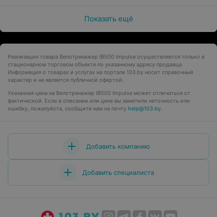
Показать ещё
Реализация товара Велотренажер IB500 Impulse осуществляется только в
стационарном торговом объекте по указанному адресу продавца.
Информация о товарах и услугах на портале 103.by носит справочный
характер и не является публичной офертой.
Указанная цена на Велотренажер IB500 Impulse может отличаться от
фактической. Если в описании или цене вы заметили неточность или
ошибку, пожалуйста, сообщите нам на почту
help@103.by
.
Добавить компанию
Добавить специалиста