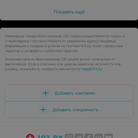
Показать ещё
Реализация товара Велотренажер CB1 Inspire осуществляется только в
стационарном торговом объекте по указанному адресу продавца.
Информация о товарах и услугах на портале 103.by носит справочный
характер и не является публичной офертой.
Указанная цена на Велотренажер CB1 Inspire может отличаться от
фактической. Если в описании или цене вы заметили неточность или
ошибку, пожалуйста, сообщите нам на почту
help@103.by
.
Добавить компанию
Добавить специалиста