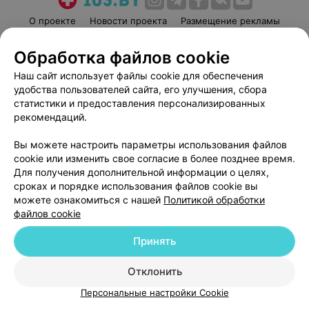
О проекте
Новости проекта
Размещение рекламы
Медицинский маркетинг
Публичный договор
Обработка файлов cookie
Пользовательское соглашение
Способы оплаты
Наш сайт использует файлы cookie для обеспечения
Вакансии
Партнеры
удобства пользователей сайта, его улучшения, сбора
Написать руководителю 103.by
статистики и предоставления персонализированных
рекомендаций.
Написать в поддержку
Персональные настройки cookie
Вы можете настроить параметры использования файлов
Обработка персональных данных
cookie или изменить свое согласие в более позднее время.
Для получения дополнительной информации о целях,
сроках и порядке использования файлов cookie вы
можете ознакомиться с нашей
Политикой обработки
файлов cookie
Принять
© 2026 ООО «Артокс Лаб», УНП 191700409
| 220012, Республика Беларусь,
г. Минск, улица Толбухина, 2, пом. 16 | help@103.by
Отклонить
Служба поддержки
+375 291212755
Персональные настройки Cookie