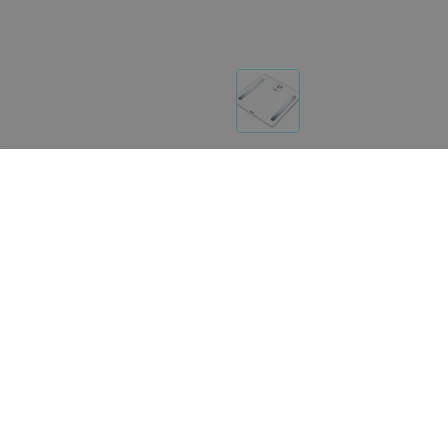
Другие товары «Beurer»
193
руб.
75
руб.
Beurer Весы диагностические BG
Beurer Стеклянные весы