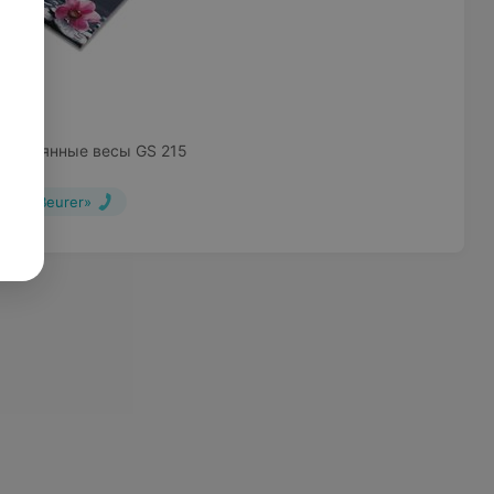
б.
 Стеклянные весы GS 215
«Beurer»