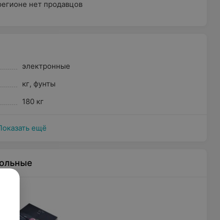
регионе нет продавцов
электронные
кг
,
фунты
180 кг
Показать ещё
польные