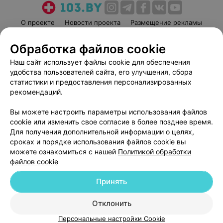
О проекте
Новости проекта
Размещение рекламы
Медицинский маркетинг
Публичный договор
Обработка файлов cookie
Пользовательское соглашение
Способы оплаты
Наш сайт использует файлы cookie для обеспечения
Вакансии
Партнеры
удобства пользователей сайта, его улучшения, сбора
Написать руководителю 103.by
статистики и предоставления персонализированных
рекомендаций.
Написать в поддержку
Персональные настройки cookie
Вы можете настроить параметры использования файлов
Обработка персональных данных
cookie или изменить свое согласие в более позднее время.
Для получения дополнительной информации о целях,
сроках и порядке использования файлов cookie вы
можете ознакомиться с нашей
Политикой обработки
файлов cookie
Принять
© 2026 ООО «Артокс Лаб», УНП 191700409
| 220012, Республика Беларусь,
г. Минск, улица Толбухина, 2, пом. 16 | help@103.by
Отклонить
Служба поддержки
+375 291212755
Персональные настройки Cookie