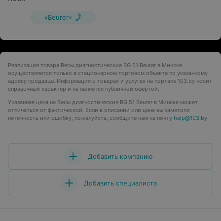
«Beurer»
Реализация товара Весы диагностические BG 51 Beurer в Минске
осуществляется только в стационарном торговом объекте по указанному
адресу продавца. Информация о товарах и услугах на портале 103.by носит
справочный характер и не является публичной офертой.
Указанная цена на Весы диагностические BG 51 Beurer в Минске может
отличаться от фактической. Если в описании или цене вы заметили
неточность или ошибку, пожалуйста, сообщите нам на почту
help@103.by
.
Добавить компанию
Добавить специалиста