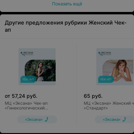
Лабораторная диагностика проводится совместно
Показать ещё
с
ЧМУП «Мир здоровья» на основании договора на
оказание медицинских услуг № №1/2025-у от
03.02.2025
Другие предложения рубрики Женский Чек-
ап
от
57,24
руб.
65
руб.
МЦ «Эксана» Чек-ап
МЦ «Эксана» Женский ч
«Гинекологический
«Стандарт»
"Базовый"»
«Эксана»
«Эксана»