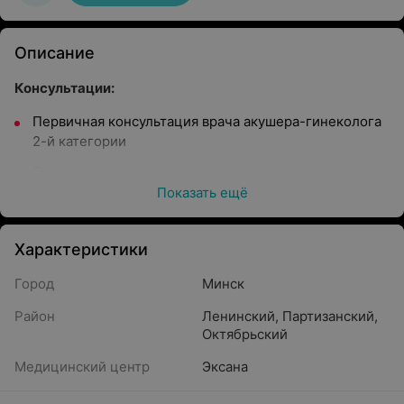
Описание
Консультации:
Первичная консультация врача акушера-гинеколога
2-й категории
Повторная консультация врача акушера-гинеколога
2-й категории
Показать ещё
Анализы:
Характеристики
Мазок на микрофлору
Город
Минск
Цитологическое исследование мазка
Район
Ленинский
,
Партизанский
,
Диагностика:
Октябрьский
УЗ-исследование (в рамках диагностического
Медицинский центр
Эксана
осмотра)