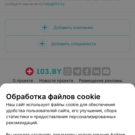
сообщите нам на почту
help@103.by
.
Добавить компанию
Добавить специалиста
О проекте
Новости проекта
Размещение рекламы
Медицинский маркетинг
Публичный договор
Обработка файлов cookie
Пользовательское соглашение
Способы оплаты
Наш сайт использует файлы cookie для обеспечения
Вакансии
Партнеры
удобства пользователей сайта, его улучшения, сбора
Написать руководителю 103.by
статистики и предоставления персонализированных
рекомендаций.
Написать в поддержку
Персональные настройки cookie
Вы можете настроить параметры использования файлов