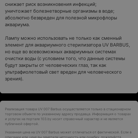
снижает риск возникновения инфекций;
уничтожает болезнетворные организмы в воде;
абсолютно безвреден для полезной микрофлоры
аквариума.
Лампу можно использовать не только как сменный
элемент для аквариумного стерилизатора UV BARBUS,
но еще во всевозможных аквариумных системах
очистки воды (с условием того, что данные системы
будут закрыты от человеческих глаз, так как
ультрафиолетовый свет вреден для человеческого
зрения).
Реализация товара UV 007 Barbus осуществляется только в стационарном
торговом объекте по указанному адресу продавца. Информация о товарах
и услугах на портале 103.by носит справочный характер и не является
публичной офертой.
Указанная цена на UV 007 Barbus может отличаться от фактической. Если в
описании или цене вы заметили неточность или ошибку, пожалуйста,