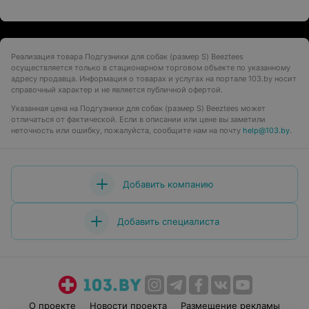
Реализация товара Подгузники для собак (размер S) Beeztees
осуществляется только в стационарном торговом объекте по указанному
адресу продавца. Информация о товарах и услугах на портале 103.by носит
справочный характер и не является публичной офертой.
Указанная цена на Подгузники для собак (размер S) Beeztees может
отличаться от фактической. Если в описании или цене вы заметили
неточность или ошибку, пожалуйста, сообщите нам на почту
help@103.by
.
Добавить компанию
Добавить специалиста
О проекте
Новости проекта
Размещение рекламы