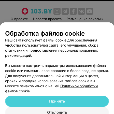
О проекте
Новости проекта
Размещение рекламы
Медицинский маркетинг
Публичный договор
Обработка файлов cookie
Пользовательское соглашение
Способы оплаты
Наш сайт использует файлы cookie для обеспечения
Вакансии
Партнеры
удобства пользователей сайта, его улучшения, сбора
Написать руководителю 103.by
статистики и предоставления персонализированных
Написать в поддержку
рекомендаций.
Персональные настройки cookie
Вы можете настроить параметры использования файлов
Обработка персональных данных
cookie или изменить свое согласие в более позднее время.
Для получения дополнительной информации о целях,
сроках и порядке использования файлов cookie вы
можете ознакомиться с нашей
Политикой обработки
файлов cookie
Принять
© 2026 ООО «Артокс Лаб», УНП 191700409
| 220012, Республика Беларусь,
г. Минск, улица Толбухина, 2, пом. 16 | help@103.by
Отклонить