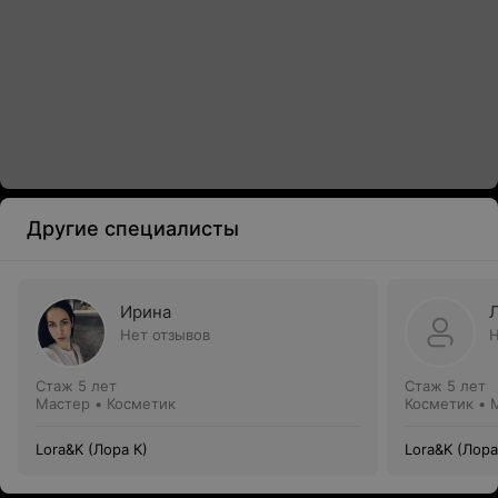
Другие специалисты
Ирина
Нет отзывов
Н
Стаж 5 лет
Стаж 5 лет
Мастер • Косметик
Косметик • 
Lora&K (Лора К)
Lora&K (Лора