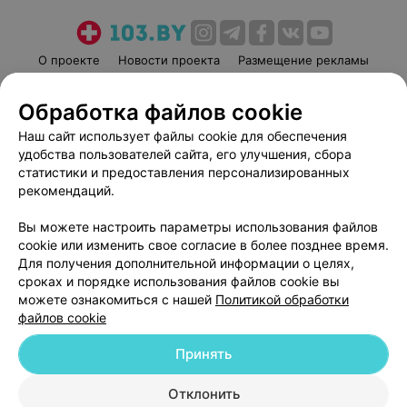
О проекте
Новости проекта
Размещение рекламы
Медицинский маркетинг
Публичный договор
Обработка файлов cookie
Пользовательское соглашение
Способы оплаты
Наш сайт использует файлы cookie для обеспечения
Вакансии
Партнеры
удобства пользователей сайта, его улучшения, сбора
Написать руководителю 103.by
статистики и предоставления персонализированных
Написать в поддержку
рекомендаций.
Персональные настройки cookie
Вы можете настроить параметры использования файлов
Обработка персональных данных
cookie или изменить свое согласие в более позднее время.
Для получения дополнительной информации о целях,
сроках и порядке использования файлов cookie вы
можете ознакомиться с нашей
Политикой обработки
файлов cookie
Принять
© 2026 ООО «Артокс Лаб», УНП 191700409
| 220012, Республика Беларусь,
г. Минск, улица Толбухина, 2, пом. 16 | help@103.by
Отклонить