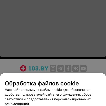
О проекте
Новости проекта
Размещение рекламы
Обработка файлов cookie
Медицинский маркетинг
Публичный договор
Пользовательское соглашение
Способы оплаты
Наш сайт использует файлы cookie для обеспечения
удобства пользователей сайта, его улучшения, сбора
Вакансии
Партнеры
статистики и предоставления персонализированных
Написать руководителю 103.by
рекомендаций.